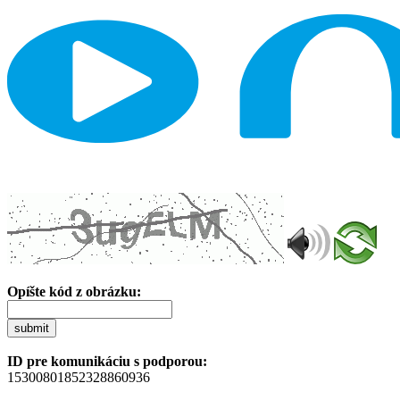
Opíšte kód z obrázku:
submit
ID pre komunikáciu s podporou:
15300801852328860936