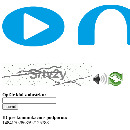
Opíšte kód z obrázku:
submit
ID pre komunikáciu s podporou:
14841702863592125788