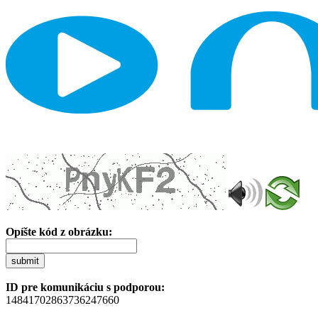
Opíšte kód z obrázku:
submit
ID pre komunikáciu s podporou:
14841702863736247660