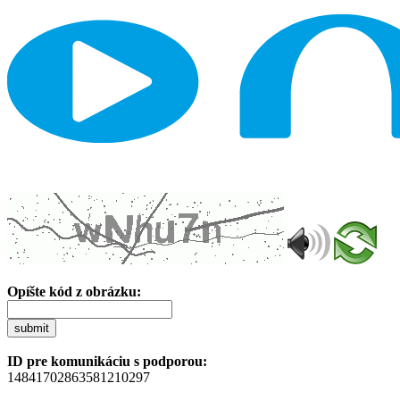
Opíšte kód z obrázku:
submit
ID pre komunikáciu s podporou:
14841702863581210297