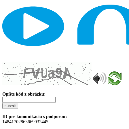
Opíšte kód z obrázku:
submit
ID pre komunikáciu s podporou:
14841702863669932445