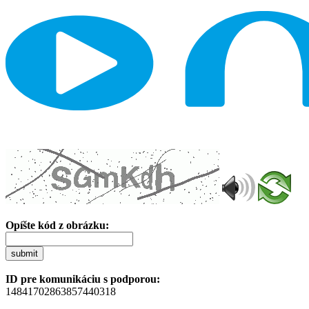
Opíšte kód z obrázku:
submit
ID pre komunikáciu s podporou:
14841702863857440318