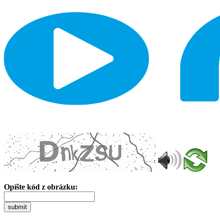
Opíšte kód z obrázku:
submit