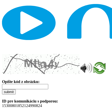
Opíšte kód z obrázku:
submit
ID pre komunikáciu s podporou:
15300801852124990824