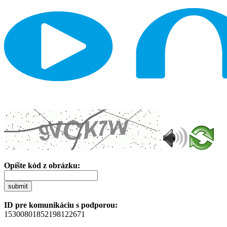
Opíšte kód z obrázku:
submit
ID pre komunikáciu s podporou:
15300801852198122671