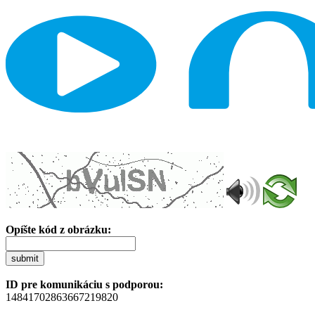
Opíšte kód z obrázku:
submit
ID pre komunikáciu s podporou:
14841702863667219820