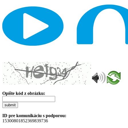
Opíšte kód z obrázku:
submit
ID pre komunikáciu s podporou:
15300801852369839736