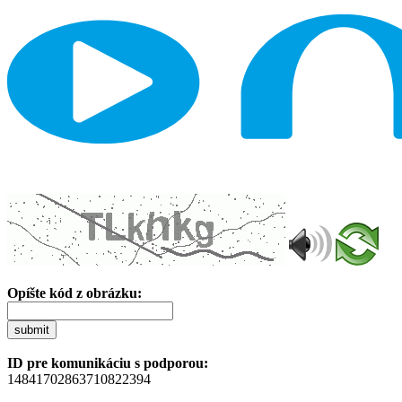
Opíšte kód z obrázku:
submit
ID pre komunikáciu s podporou:
14841702863710822394