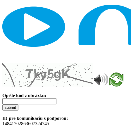
Opíšte kód z obrázku:
submit
ID pre komunikáciu s podporou:
14841702863607324745