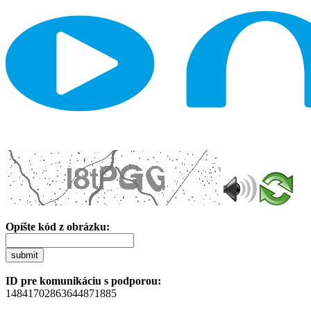
Opíšte kód z obrázku:
submit
ID pre komunikáciu s podporou:
14841702863644871885