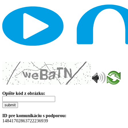
Opíšte kód z obrázku:
submit
ID pre komunikáciu s podporou:
14841702863722236939