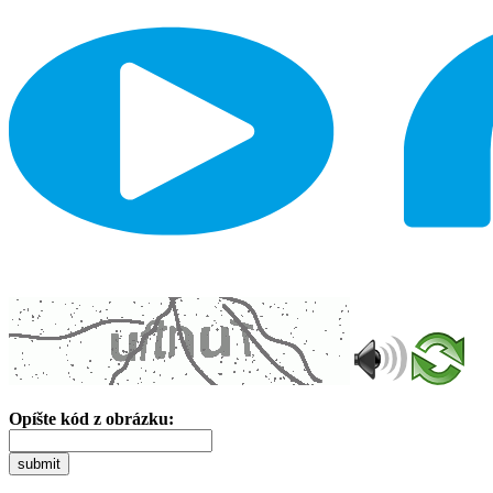
Opíšte kód z obrázku:
submit