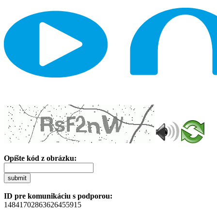
Opíšte kód z obrázku:
submit
ID pre komunikáciu s podporou:
14841702863626455915