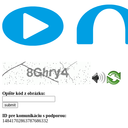
Opíšte kód z obrázku:
submit
ID pre komunikáciu s podporou:
14841702863787686332