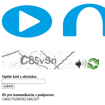
Opíšte kód z obrázku:
submit
ID pre komunikáciu s podporou:
14841702863623482267