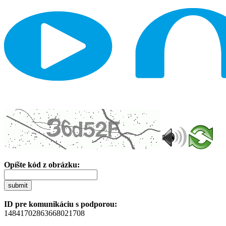
Opíšte kód z obrázku:
submit
ID pre komunikáciu s podporou:
14841702863668021708