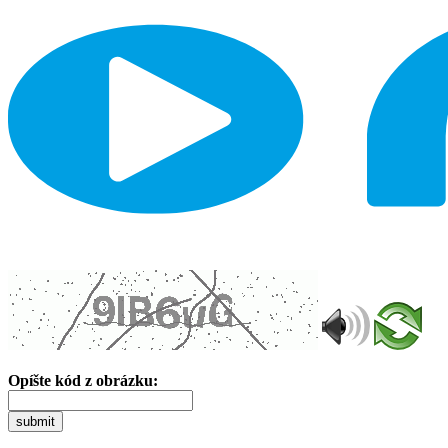
Opíšte kód z obrázku:
submit