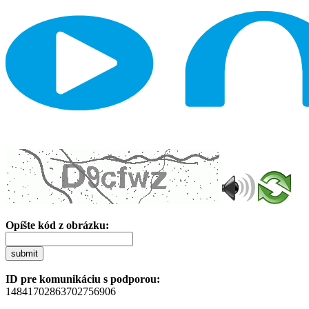
Opíšte kód z obrázku:
submit
ID pre komunikáciu s podporou:
14841702863702756906