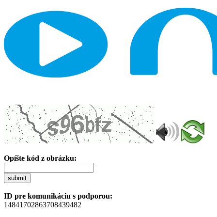
Opíšte kód z obrázku:
submit
ID pre komunikáciu s podporou:
14841702863708439482