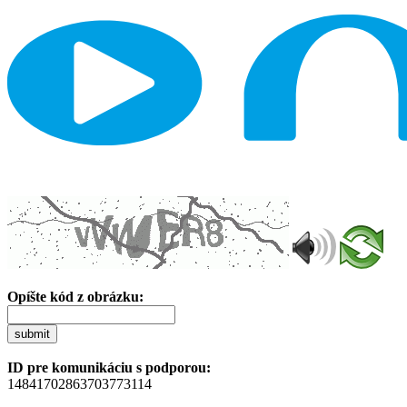
Opíšte kód z obrázku:
submit
ID pre komunikáciu s podporou:
14841702863703773114