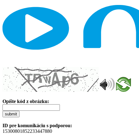
Opíšte kód z obrázku:
submit
ID pre komunikáciu s podporou:
15300801852233447880