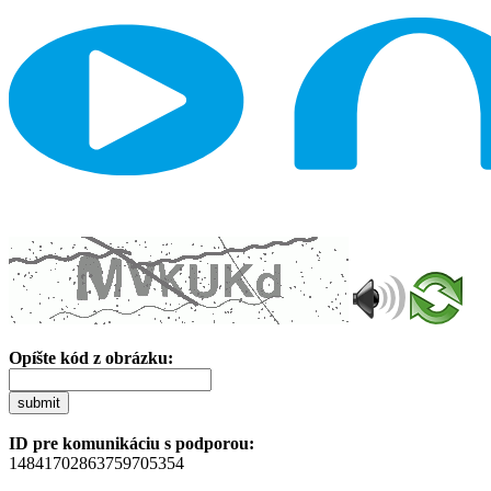
Opíšte kód z obrázku:
submit
ID pre komunikáciu s podporou:
14841702863759705354