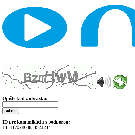
Opíšte kód z obrázku:
submit
ID pre komunikáciu s podporou:
14841702863834523244