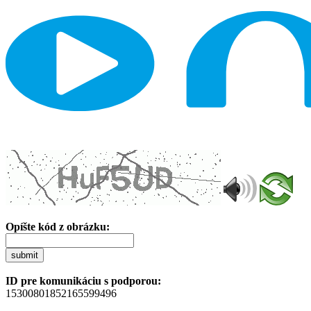
Opíšte kód z obrázku:
submit
ID pre komunikáciu s podporou:
15300801852165599496