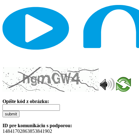
Opíšte kód z obrázku:
submit
ID pre komunikáciu s podporou:
14841702863853841902