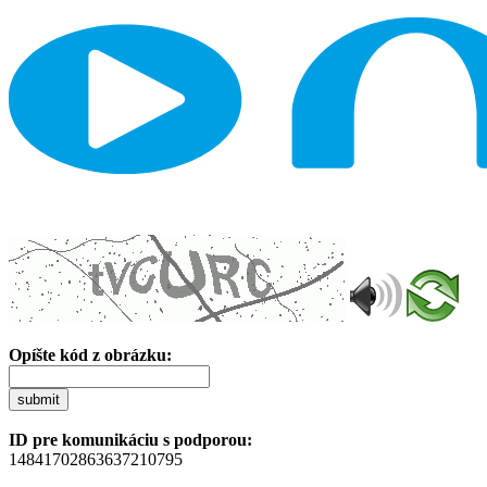
Opíšte kód z obrázku:
submit
ID pre komunikáciu s podporou:
14841702863637210795