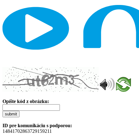
Opíšte kód z obrázku:
submit
ID pre komunikáciu s podporou:
14841702863729159211