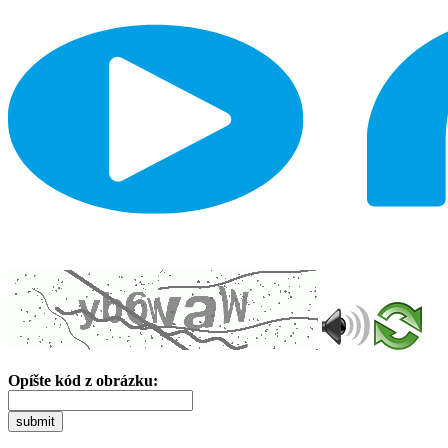
Opíšte kód z obrázku:
submit