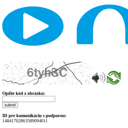
Opíšte kód z obrázku:
submit
ID pre komunikáciu s podporou:
14841702863589094011