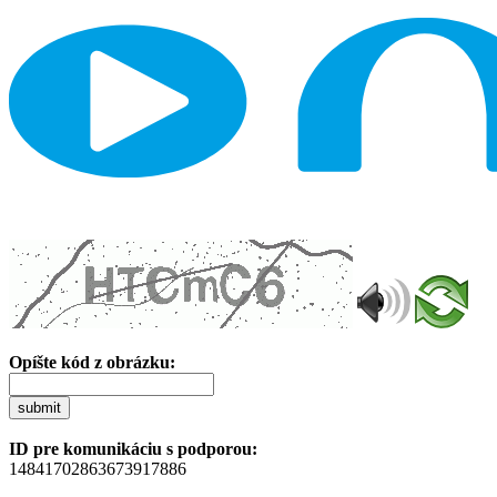
Opíšte kód z obrázku:
submit
ID pre komunikáciu s podporou:
14841702863673917886