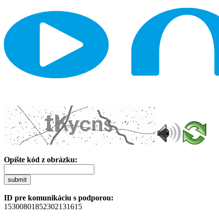
Opíšte kód z obrázku:
submit
ID pre komunikáciu s podporou:
15300801852302131615