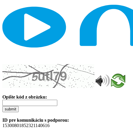
Opíšte kód z obrázku:
submit
ID pre komunikáciu s podporou:
15300801852321140616