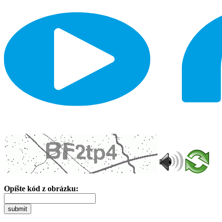
Opíšte kód z obrázku:
submit