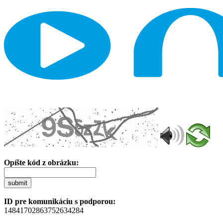
Opíšte kód z obrázku:
submit
ID pre komunikáciu s podporou:
14841702863752634284