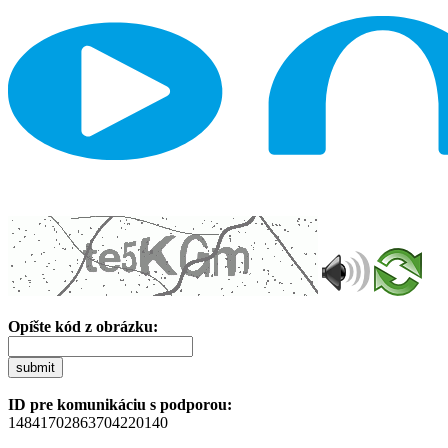
Opíšte kód z obrázku:
submit
ID pre komunikáciu s podporou:
14841702863704220140