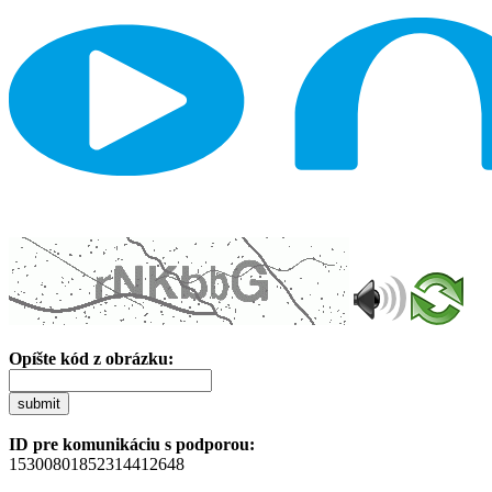
Opíšte kód z obrázku:
submit
ID pre komunikáciu s podporou:
15300801852314412648