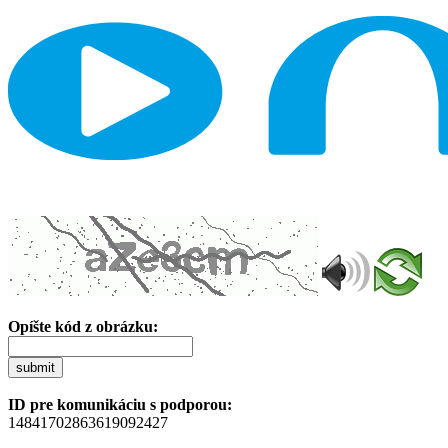
Opíšte kód z obrázku:
submit
ID pre komunikáciu s podporou:
14841702863619092427