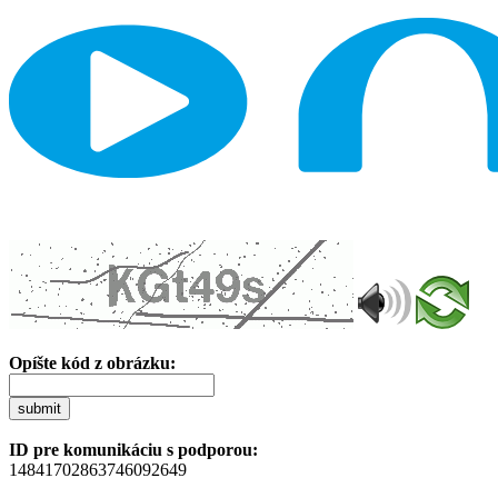
Opíšte kód z obrázku:
submit
ID pre komunikáciu s podporou:
14841702863746092649