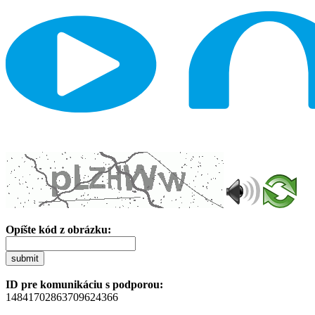
Opíšte kód z obrázku:
submit
ID pre komunikáciu s podporou:
14841702863709624366