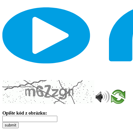
Opíšte kód z obrázku:
submit