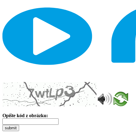
Opíšte kód z obrázku:
submit