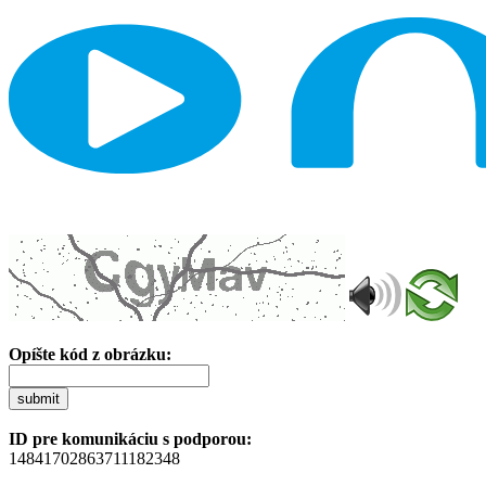
Opíšte kód z obrázku:
submit
ID pre komunikáciu s podporou:
14841702863711182348