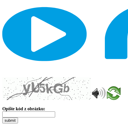
Opíšte kód z obrázku:
submit