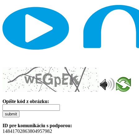
Opíšte kód z obrázku:
submit
ID pre komunikáciu s podporou:
14841702863804957982