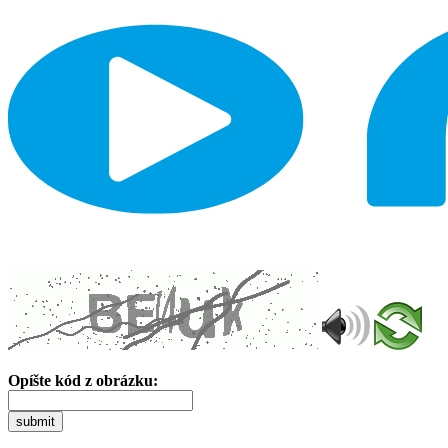
Opíšte kód z obrázku:
submit