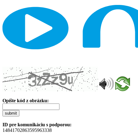
Opíšte kód z obrázku:
submit
ID pre komunikáciu s podporou:
14841702863595963338